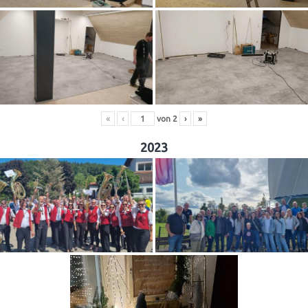
«
‹
von
2
›
»
2023