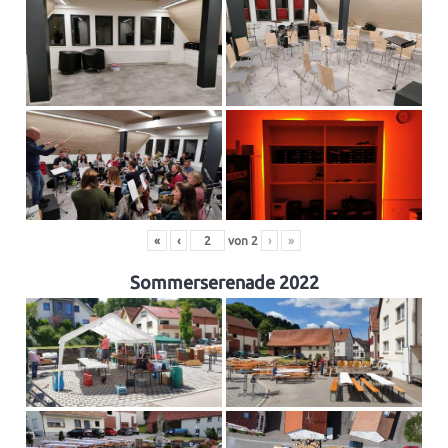
«
‹
von
2
›
»
Sommerserenade 2022