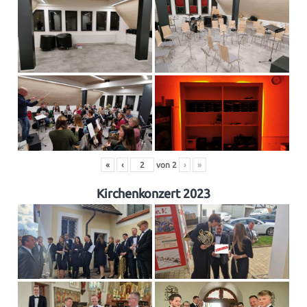
«
‹
von
2
›
»
Kirchenkonzert 2023