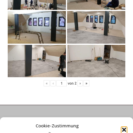
«
‹
von
2
›
»
Informationen
Cookie-Zustimmung